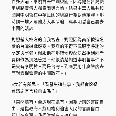
百多天前，李明哲去中國被關。因為他在台灣使
用網路宣傳人權意識與言論。結果中華人民共和
國用李明哲在中華民國的網路行為對他定罪。那
時候一堆人罵他太太李凈瑜。罵李明哲自己要去
中國的活該。
對照輔大校方的自我審查，對照因為商業被迫道
歉的台灣遊戲廠商。我真的不得不佩服李凈瑜的
堅定與堅強，佩服他在那時候毅然決然拒絕兩岸
買辦作為溝通管道。他很清楚知道李明哲事件不
是只有李明哲。而是台灣人到底要用什麼態度去
面對霸權蠻橫的中國政府。」
E女若有所思。「看發生這些事，我都會懷疑，
台灣還有言論自由嗎？」
「當然還有，至少現在還有。因為所謂的言論自
由，是指政府不能用權利迫害人民的言論自由。
所以在台灣，我們當然有言論自由。