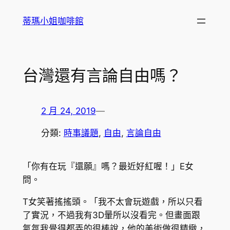
跳
蒂瑪小姐咖啡館
至
主
要
內
台灣還有言論自由嗎？
容
2 月 24, 2019
—
分類:
時事議題
, 
自由
, 
言論自由
「你有在玩『還願』嗎？最近好紅喔！」E女
問。
T女笑著搖搖頭。「我不太會玩遊戲，所以只看
了實況，不過我有3D暈所以沒看完。但畫面跟
氣氛我覺得都弄的很棒說，他的美術做很精緻，