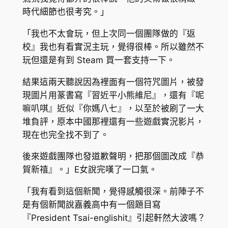
時代細節也很考究。」
「我也不太會玩，但上次同一個團隊做的『返
校』我也有看實況主玩，覺得很棒。所以雖然不
玩但還是有到 Steam 買一套支持一下。
結果這兩天聽說因為裡面有一個符咒圖片，被發
現圖片用篆書寫『習近平小熊維尼』，還有『呢
嘛叭唭』近似『你媽八七』，以至於被刷了一大
堆負評，原本中國那裡還有一些遊戲實況影片，
現在也完全找不到了。
後來遊戲團隊也發道歉聲明，把那個圖改成『恭
賀新禧』。」E女說完嘆了一口氣。
「我有看到這個新聞，覺得感觸很深。前陣子不
是有個新聞說嘉義高中有一個題目寫
『President Tsai-englishit』引起軒然大波嗎？