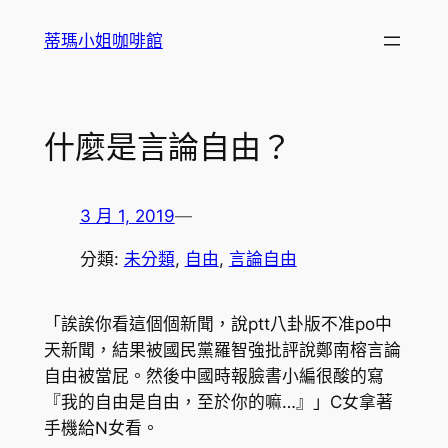
跳
蒂瑪小姐咖啡館
至
主
要
內
什麼是言論自由？
容
3 月 1, 2019
—
分類:
未分類
, 
自由
, 
言論自由
「誒誒你看這個個新聞，說ptt八卦版不准po中
天新聞，結果被國民黨羅智強批評說鄭南榕言論
自由被當屁。然後中國時報臉書小編很酸的寫
『我的自由是自由，至於你的嘛…』」C女拿著
手機給N女看。