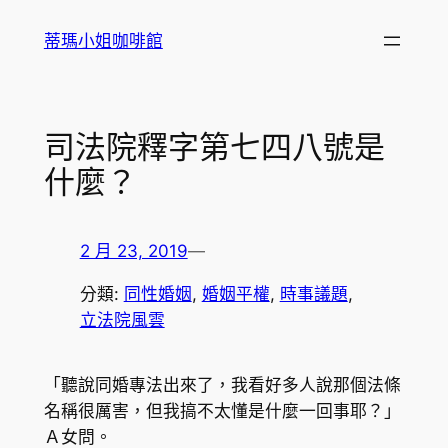
跳
蒂瑪小姐咖啡館
至
主
要
內
司法院釋字第七四八號是
容
什麼？
2 月 23, 2019
—
分類:
同性婚姻
, 
婚姻平權
, 
時事議題
, 
立法院風雲
「聽說同婚專法出來了，我看好多人說那個法條
名稱很厲害，但我搞不太懂是什麼一回事耶？」
Ａ女問。