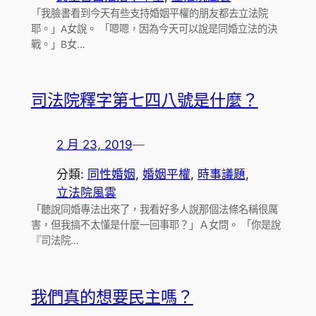
「我臉書看到今天有些支持婚姻平權的朋友都去立法院
耶。」A女說。 「嗯嗯，因為今天可以說是同婚立法的決
戰。」B女…
司法院釋字第七四八號是什麼？
2 月 23, 2019
—
分類:
同性婚姻
, 
婚姻平權
, 
時事議題
, 
立法院風雲
「聽說同婚專法出來了，我看好多人說那個法條名稱很厲
害，但我搞不太懂是什麼一回事耶？」Ａ女問。 「你是說
『司法院…
我們真的想要民主嗎？