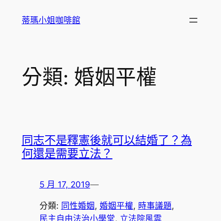
跳
蒂瑪小姐咖啡館
至
主
要
內
分類:
婚姻平權
容
同志不是釋憲後就可以結婚了？為
何還是需要立法？
5 月 17, 2019
—
分類:
同性婚姻
, 
婚姻平權
, 
時事議題
, 
民主自由法治小學堂
, 
立法院風雲