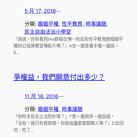
5 月 17, 2018
—
分類:
婚姻平權
, 
性平教育
, 
時事議題
, 
民主自由法治小學堂
「誒誒，你有看到line群組在傳一則反對性平教育跟婚姻平
權的公投連署宣傳影片嗎？」A女一邊拿著手機一邊說。
B…
爭權益，我們願意付出多少？
11 月 18, 2016
—
分類:
婚姻平權
, 
時事議題
「你昨天有去立法院外嗎？」T男一邊倒茶一邊說道。
「沒有，我只有看新聞。你是說護家盟那群人嗎？」D女回
完，吃了…