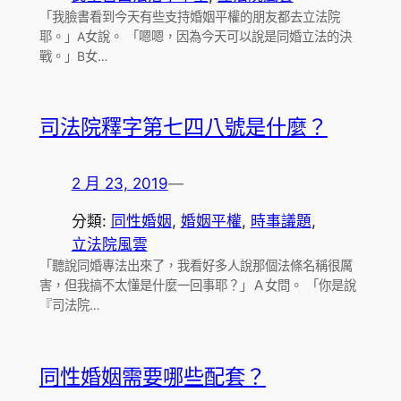
「我臉書看到今天有些支持婚姻平權的朋友都去立法院
耶。」A女說。 「嗯嗯，因為今天可以說是同婚立法的決
戰。」B女…
司法院釋字第七四八號是什麼？
2 月 23, 2019
—
分類:
同性婚姻
, 
婚姻平權
, 
時事議題
, 
立法院風雲
「聽說同婚專法出來了，我看好多人說那個法條名稱很厲
害，但我搞不太懂是什麼一回事耶？」Ａ女問。 「你是說
『司法院…
同性婚姻需要哪些配套？