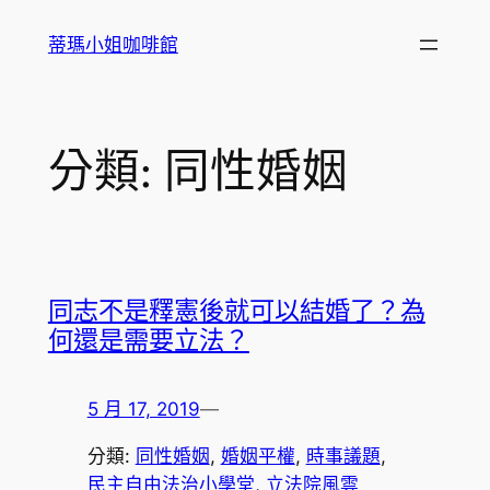
跳
蒂瑪小姐咖啡館
至
主
要
內
分類:
同性婚姻
容
同志不是釋憲後就可以結婚了？為
何還是需要立法？
5 月 17, 2019
—
分類:
同性婚姻
, 
婚姻平權
, 
時事議題
, 
民主自由法治小學堂
, 
立法院風雲