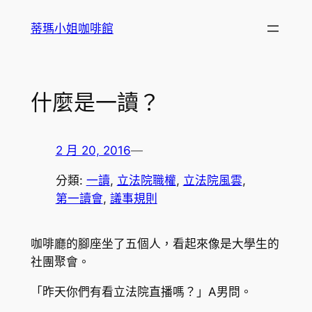
跳
蒂瑪小姐咖啡館
至
主
要
內
什麼是一讀？
容
2 月 20, 2016
—
分類:
一讀
, 
立法院職權
, 
立法院風雲
, 
第一讀會
, 
議事規則
咖啡廳的腳座坐了五個人，看起來像是大學生的
社團聚會。
「昨天你們有看立法院直播嗎？」A男問。