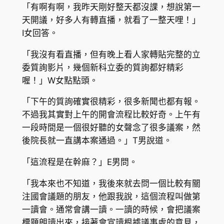
「有啊有啊，我昨天剛好整天都沒課，想說第一
天開議，好多人有轉直播，就看了一整天哩！」
I女回答。
「我沒有看直播，但有晚上看人家轉貼完整的立
委質詢影片，幾個新科立委的質詢都好精彩
喔！」W女點點頭。
「下午的質詢確實很精彩，很多新聞也都有報。
不過我其實對上午的開會流程比較好奇。上午有
一段時間是一個很好聽的女聲念了很多議案，然
後院長就一直講本案通過。」T男說道。
「這流程是在幹麻？」E男問。
「我本來也不知道，我後來就去問一個比較有關
注國會議題的朋友，他跟我說，這個流程叫做第
一讀會。通常會講一讀。一讀的時候，會把議案
標題朗讀出來，接著會宣讀根據議事處的意見，