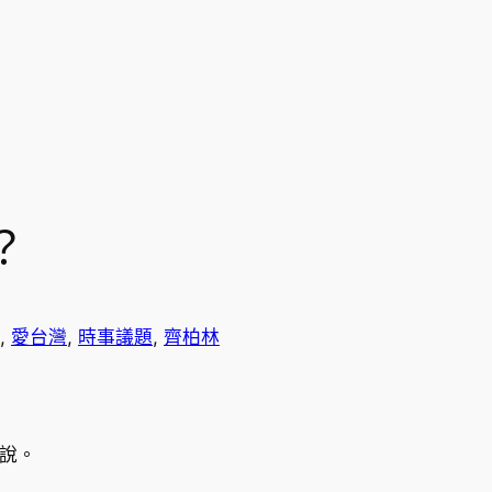
？
, 
愛台灣
, 
時事議題
, 
齊柏林
說。