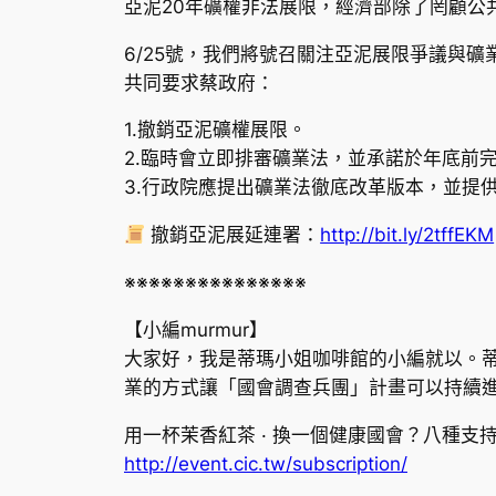
亞泥20年礦權非法展限，經濟部除了罔顧公
6/25號，我們將號召關注亞泥展限爭議與
共同要求蔡政府：
1.撤銷亞泥礦權展限。
2.臨時會立即排審礦業法，並承諾於年底前
3.行政院應提出礦業法徹底改革版本，並提
撤銷亞泥展延連署：
http://bit.ly/2tffEKM
※※※※※※※※※※※※※※※
【小編murmur】
大家好，我是蒂瑪小姐咖啡館的小編就以。
業的方式讓「國會調查兵團」計畫可以持續
用一杯茉香紅茶 · 換一個健康國會？八種支
http://event.cic.tw/subscription/