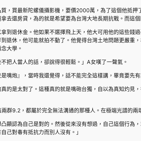
質，買最新陀螺儀攝影機，要價2000萬，為了這個他抵押
錢拿去還房貸，為的就是希望要為台灣大地長期抗戰。而這個
以拿到退休金。他如果不選擇飛上天，他大可用他的這些錢過
等到退休，他可能就拍不動了。他覺得台灣土地問題更嚴重，
續念大學。
些不把人當人的話，卻說得很輕鬆。」A女嘆了一聲氣。
只是嘴炮』，當時我還覺得，話不能完全這樣講，畢竟要先有
的真的是太對了。這種真的就是嘴砲台獨，自以為真知灼見，
，這兩群9.2，都屬於完全無法溝通的那種人。在極端光譜的
想凸顯認為自己是對的。然後從來沒有想過，自己這個行為，
有自己對毒有抵抗力而別人沒有。」