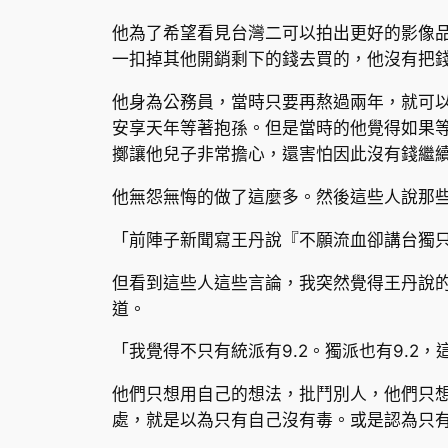
他為了希望看見台灣二可以拍出更好的影像品
一扣掉其他開銷剩下的錢去買的，他沒有把
他身為公務員，當時只要再熬過兩年，就可
安享天年等著抱孫。但是當時的他覺得如果
擲讓他兒子非常擔心，還害怕因此沒有錢繼
他無怨無悔的做了這麼多。然後這些人說那
「前陣子新聞寫王丹說『不願流血卻講台獨
但看到這些人這些言論，我突然覺得王丹說
道。
「我覺得不只有統派有9.2。獨派也有9.2
他們只想用自己的想法，批鬥別人，他們只
處，就是以為只有自己沒有毒。或是認為只