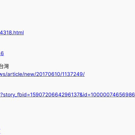
4318.html
46
台灣
ews/article/new/20170610/1137249/
php?story_fbid=1590720664296137&id=1000007465698
/