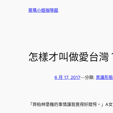
跳
蒂瑪小姐咖啡館
至
主
要
內
容
怎樣才叫做愛台灣
6 月 17, 2017
—
分類:
意識形態
「齊柏林墜機的事情讓我覺得好錯愕。」A女