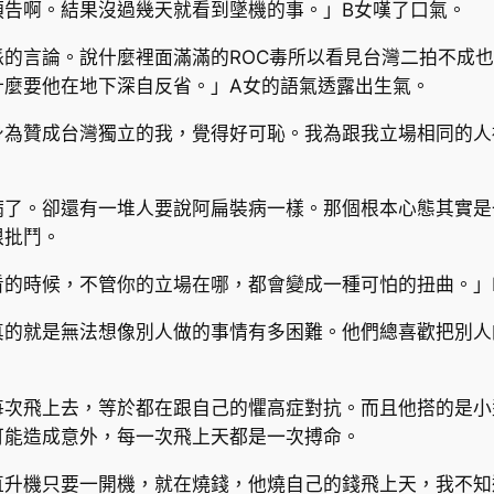
預告啊。結果沒過幾天就看到墜機的事。」B女嘆了口氣。
的言論。說什麼裡面滿滿的ROC毒所以看見台灣二拍不成
什麼要他在地下深自反省。」A女的語氣透露出生氣。
身為贊成台灣獨立的我，覺得好可恥。我為跟我立場相同的人
病了。卻還有一堆人要說阿扁裝病一樣。那個根本心態其實是
限批鬥。
看的時候，不管你的立場在哪，都會變成一種可怕的扭曲。」
真的就是無法想像別人做的事情有多困難。他們總喜歡把別人
每次飛上去，等於都在跟自己的懼高症對抗。而且他搭的是小
可能造成意外，每一次飛上天都是一次搏命。
直升機只要一開機，就在燒錢，他燒自己的錢飛上天，我不知