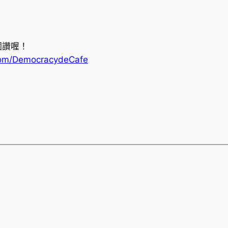
個讚喔！
com/DemocracydeCafe