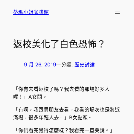
跳
蒂瑪小姐咖啡館
至
主
要
內
返校美化了白色恐怖？
容
9 月 26, 2019
—
分類:
歷史討論
「你有去看返校了嗎？我去看的那場好多人
喔！」A女問。
「有啊，我跟男朋友去看。我看的場次也是將近
滿場，很多年輕人去。」B女點頭。
「你們看完覺得怎麼樣？我看完一直哭說。」