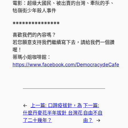
電影：超級大國民、被出賣的台灣、牽阮的手、
牯嶺街少年殺人事件
※※※※※※※※※※※※※※※
喜歡我們的內容嗎？
若您願意支持我們繼續寫下去，請給我們一個讚
喔！
蒂瑪小姐咖啡館：
https://www.facebook.com/DemocracydeCafe
←
上一篇:
口蹄疫拔針，為
下一篇:
什麼丹麥花半年拔針 台灣花
自由不自
了二十幾年？
由？
→