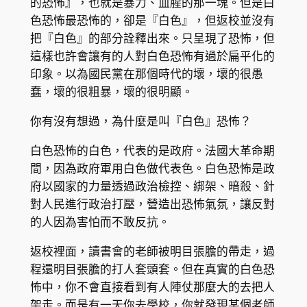
的恐怖』，也就是暴力、血腥的那一塊。但是白
色恐怖最恐怖的，卻是『白色』，但返校並沒有
把『白色』的部分詮釋出來。只呈現了恐怖，但
這樣也許會讓有的人對白色恐怖有過於扁平化的
印象。以為國民黨在那個時代的壞，壞的很愚
蠢，壞的很粗暴，壞的很明顯。
你有沒有想過，為什麼是叫『白色』恐怖？
白色恐怖的白色，代表的是政府。法國大革命期
間，因為政府軍用白色做代表色。白色恐怖是政
府以國家的力量透過政治檢控、綁架、暗殺、針
對人民進行政治打壓，營造出恐怖氣氛，讓反對
的人因為害怕而不敢反抗。
返校裡面，讀書會的老師被明目張膽的帶走，過
程還明目張膽的打人套頭套。但在真實的白色恐
怖中，你不會直接看到有人陣仗那麼大的去把人
架走。而是有一天你去學校，你就發現某個老師