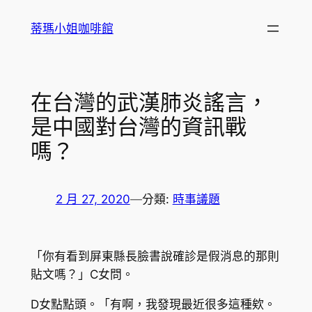
跳
蒂瑪小姐咖啡館
至
主
要
內
在台灣的武漢肺炎謠言，
容
是中國對台灣的資訊戰
嗎？
2 月 27, 2020
—
分類:
時事議題
「你有看到屏東縣長臉書說確診是假消息的那則
貼文嗎？」C女問。
D女點點頭。「有啊，我發現最近很多這種欸。