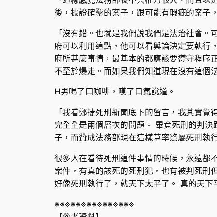
後，據證確鑿的案子，跟可能有瑕疵的案子
「沒有錯。也就是我們說我們是法治社會。可
府可以利用這點，他可以看輿論決定要執行，
府所甚麼事情，最基本的都應該要遵守程序
不至於爆走。而如果我們知道現在沒有這個
H男喝了口咖啡，嘆了口氣說道。
「我看鄭捷死刑新聞底下的留言，我其實覺得
完全全是兩個層次的問題。 畢竟死刑的判決
子，而贊成法務部現在這樣草率簽屬死刑執
很多人在看待死刑這件事情的時候，永遠都
案件，有真的該死的死刑犯，也有被判死刑
好像死刑執行了，就天下太平了。 真的天
※※※※※※※※※※※※※※※
【參考資料】