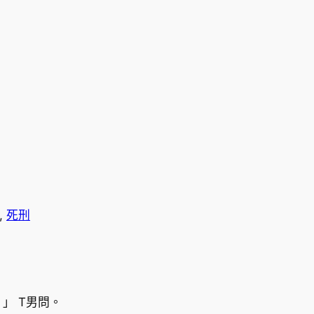
, 
死刑
」 T男問。