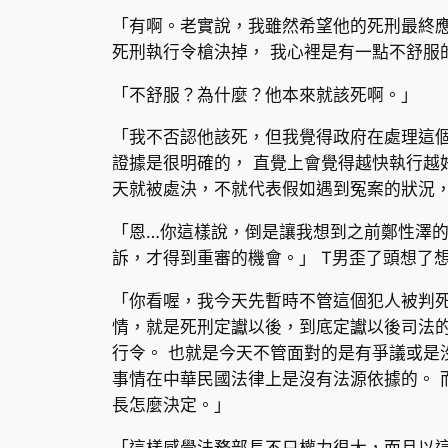
「有啊。老實說，我雖然希望他的死刑最終
死刑執行令槍決掉， 我心裡是有一點不舒服
「不舒服？為什麼？他本來就該死啊。」
「我不否認他該死，但我覺得政府在處理這個
證據是很明確的， 直覺上會覺得越快執行越
天就被處決，不就代表假如遇到冤案的狀況，
「恩…你這樣說，倒是讓我想到之前鄭性澤的
訴，才得到重審的機會。」 T男歪了頭想了
「你看喔，我今天先暫時不管這個犯人被判死
情，就是死刑定讞以後，到底定讞以後司法
行令。 也就是今天不管面對的是有爭議或是
事情在中華民國法律上是沒有法源依據的。 
長怎麼決定。」
「這樣感覺法務部長不只權力很大，而且以