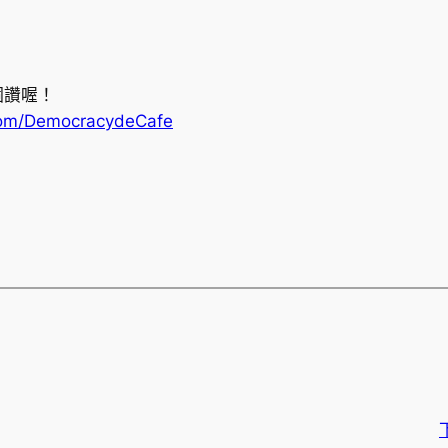
個讚喔！
com/DemocracydeCafe