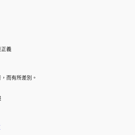
是正義
者，而有所差別。
謹
/