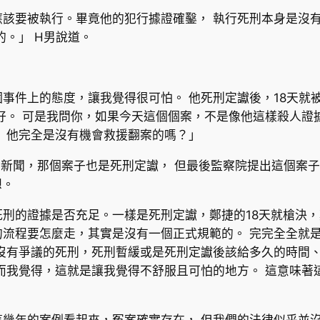
應該要被執行。畢竟他的犯行據證確鑿， 執行死刑本身是沒
的。」 H男說道。
事件上的態度，讓我覺得很可怕。 他死刑定讞後，18天就
好。 可是我問你，如果今天這個個案，不是像他這樣殺人證據
 他完全是沒有機會救援翻案的嗎？」
新聞，那個案子也是死刑定讞， 但最後監察院提出這個案
想。
刑的證據是否充足。一樣是死刑定讞，鄭捷的18天就槍決，
的流程要怎麼走，其實是沒有一個正式規範的。 完完全全就
沒有爭議的死刑，死刑暫緩或是死刑定讞後該給多久的時間、
而我覺得，這就是讓我覺得不舒服且可怕的地方。 這意味著
這幾年的案例看起來，冤案確實存在， 但我們的法律似乎並