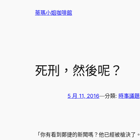
跳
蒂瑪小姐咖啡館
至
主
要
內
容
死刑，然後呢？
5 月 11, 2016
—
分類:
時事議題
「你有看到鄭捷的新聞嗎？他已經被槍決了。