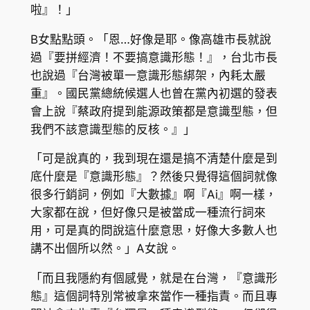
啦』！」
B女點點頭。「恩…好像是耶。像高雄市長就說
過『要拼經濟！不要搞意識形態！』，台北市長
也說過『台灣被單一意識形態綁架，內耗太嚴
重』。國民黨總統候選人也曾在黨內初選的發表
會上說『蔡政府提到能源政策都是意識型態，但
我們不該意識型態的反核。』」
「可是說真的，我到現在還是搞不清楚什麼是到
底什麼是『意識形態』？然後只覺得這個詞就像
很多行銷詞，例如『大數據』啊『Ai』啊一樣，
大家都在說，但好像只是被當成一種流行詞來
用，可是真的問說這什麼意思，好像大多數人也
講不出個所以然。」A女說。
「而且我隱約有個感覺，就是在台灣，『意識形
態』這個詞特別常被拿來當作一種指責。而且專