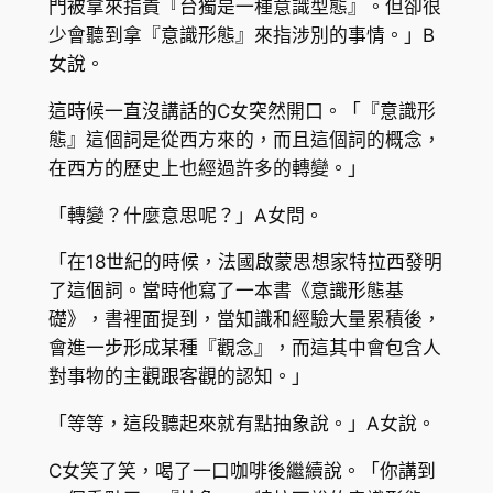
門被拿來指責『台獨是一種意識型態』。但卻很
少會聽到拿『意識形態』來指涉別的事情。」B
女說。
這時候一直沒講話的C女突然開口。「『意識形
態』這個詞是從西方來的，而且這個詞的概念，
在西方的歷史上也經過許多的轉變。」
「轉變？什麼意思呢？」A女問。
「在18世紀的時候，法國啟蒙思想家特拉西發明
了這個詞。當時他寫了一本書《意識形態基
礎》，書裡面提到，當知識和經驗大量累積後，
會進一步形成某種『觀念』，而這其中會包含人
對事物的主觀跟客觀的認知。」
「等等，這段聽起來就有點抽象說。」A女說。
C女笑了笑，喝了一口咖啡後繼續說。「你講到