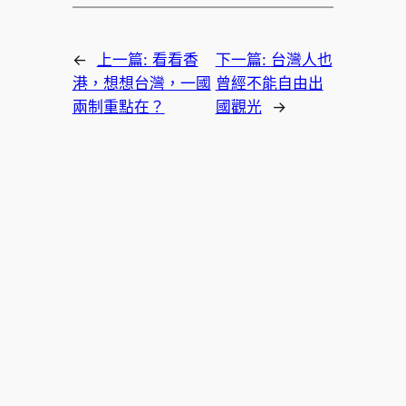
←
上一篇:
看看香
下一篇:
台灣人也
港，想想台灣，一國
曾經不能自由出
兩制重點在？
國觀光
→
韓國美妝
韓國醫美保養品牌