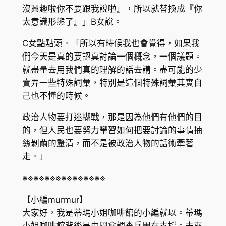
沒興趣啦你不要跟我說啦』，所以就替換成『你
太意識形態了』」B女說。
C女點點頭。「所以有時候我也會覺得，如果我
們今天是真的要認真討論一個概念，一個議題。
就盡量去用我們真的理解的話去講。盡可能的少
賣弄一些特殊詞彙，特別是這個特殊詞彙其實自
己也不懂的時候。
政治人物要打迷糊戰，那是因為他們有他們的目
的，但人民也要努力學習如何把要討論的事情抽
絲剝繭的釐清，而不是被政治人物的話術牽著
走。」
※※※※※※※※※※※※※※※
【小編murmur】
大家好，我是蒂瑪小姐咖啡館的小編就以。蒂瑪