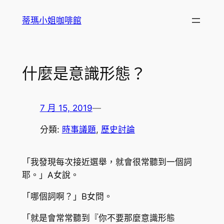
跳
蒂瑪小姐咖啡館
至
主
要
內
什麼是意識形態？
容
7 月 15, 2019
—
分類:
時事議題
, 
歷史討論
「我發現每次接近選舉，就會很常聽到一個詞
耶。」A女說。
「哪個詞啊？」B女問。
「就是會常常聽到『你不要那麼意識形態