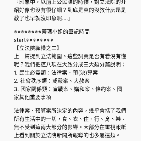
『印象中，以前上公民課的時候，對立法院的介
紹好像也沒有很仔細？到底是真的沒教什麼還是
教了也早就沒印象呢….』
※※※※※※※※蒂瑪小姐的筆記時間
start※※※※※※※※
【立法院職權之二】
上一篇提到立法範圍。這些詞彙是否有看沒有懂
呢？我們把這八項在大致分成三大類分篇說明：
1. 民生必需類：法律案、預(決)算案
2. 社會秩序類：戒嚴案、大赦案
3. 國家關係類：宣戰案、媾和案、條約案、國
家其他重要事項
法律案、預算案所決定的內容，幾乎含括了我們
所有生活中的一切，食、衣、住、行、育、樂。
無不受到這兩大部分的影響。大部分在電視報紙
上看到關於立法院新聞所報導的也多屬這類。