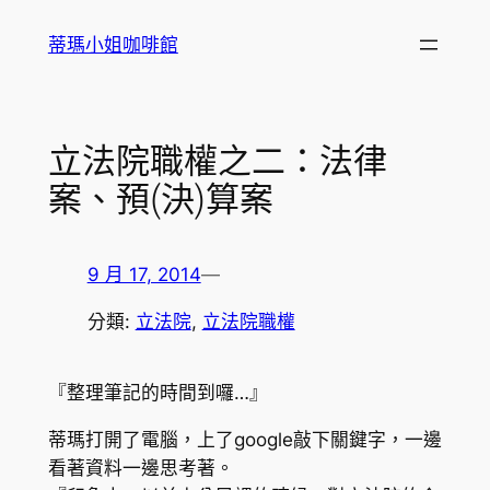
跳
蒂瑪小姐咖啡館
至
主
要
內
立法院職權之二：法律
容
案、預(決)算案
9 月 17, 2014
—
分類:
立法院
, 
立法院職權
『整理筆記的時間到囉…』
蒂瑪打開了電腦，上了google敲下關鍵字，一邊
看著資料一邊思考著。