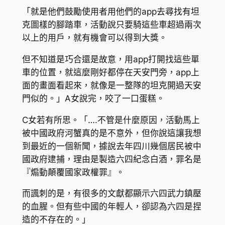
「就是他們鼓勵使用者用他們的app去尋找有坦
克圖樣的腳踏車，活動說只要騎這些車超過兩次
以上的用戶，就有機會可以得到大獎。
但不知道是巧合還是故意，用app打開找這些單
車的位置，就這麼剛好都停在天安門旁，app上
面的畫面看起來，就像是一整隊的坦克開過天安
門似的。」A女說完，咬了一口蛋糕。
C女若有所思。「….不管是什麼原因，活動馬上
被中國政府河蟹真的是不意外，但你說這讓我想
到最近的一個新聞，據說去年四川幾個居民被中
國政府逮捕，理由是製造六四紀念白酒，罪名是
『煽動顛覆國家政權罪』。
而諷刺的是，有很多的文獻都顯示六四武力鎮壓
的血腥。但有些中國的年輕人，卻認為六四是捏
造的不存在的。」