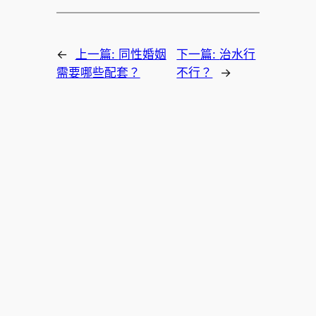
←
上一篇:
同性婚姻
下一篇:
治水行
需要哪些配套？
不行？
→
韓國美妝
韓國醫美保養品牌