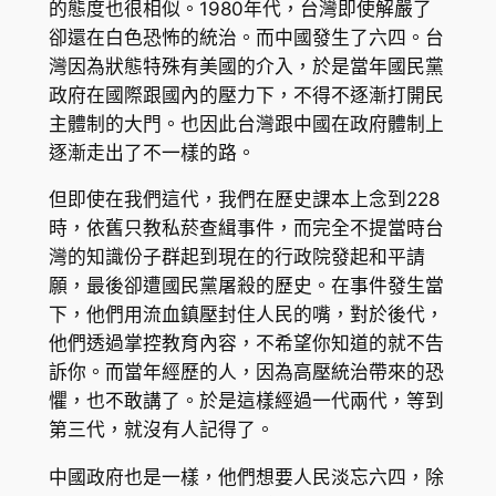
的態度也很相似。1980年代，台灣即使解嚴了
卻還在白色恐怖的統治。而中國發生了六四。台
灣因為狀態特殊有美國的介入，於是當年國民黨
政府在國際跟國內的壓力下，不得不逐漸打開民
主體制的大門。也因此台灣跟中國在政府體制上
逐漸走出了不一樣的路。
但即使在我們這代，我們在歷史課本上念到228
時，依舊只教私菸查緝事件，而完全不提當時台
灣的知識份子群起到現在的行政院發起和平請
願，最後卻遭國民黨屠殺的歷史。在事件發生當
下，他們用流血鎮壓封住人民的嘴，對於後代，
他們透過掌控教育內容，不希望你知道的就不告
訴你。而當年經歷的人，因為高壓統治帶來的恐
懼，也不敢講了。於是這樣經過一代兩代，等到
第三代，就沒有人記得了。
中國政府也是一樣，他們想要人民淡忘六四，除