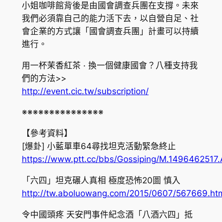
小姐咖啡館背後是由國會調查兵團在支撐。未來
我們必須靠自己的能力活下去，以自營自足、社
會企業的方式讓「國會調查兵團」計畫可以持續
進行。
用一杯茉香紅茶 · 換一個健康國會？八種支持我
們的方法>>
http://event.cic.tw/subscription/
※※※※※※※※※※※※※※※
【參考資料】
[爆卦] 小藍單車64尋找坦克活動緊急終止
https://www.ptt.cc/bbs/Gossiping/M.1496462517.
「六四」坦克碾人真相 極度恐怖20圖 慎入
http://tw.aboluowang.com/2015/0607/567669.ht
令中國頭疼 天安門事件紀念酒「八酒六四」抵