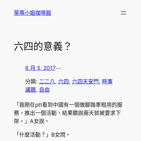
跳
蒂瑪小姐咖啡館
至
主
要
內
六四的意義？
容
6 月 5, 2017
—
分類:
二二八
, 
六四
, 
六四天安門
, 
時事
議題
, 
自由
「我剛在ptt看到中國有一個做腳踏車租用的服
務，推出一個活動，結果聽說兩天就被要求下
架。」A女說。
「什麼活動？」B女問。