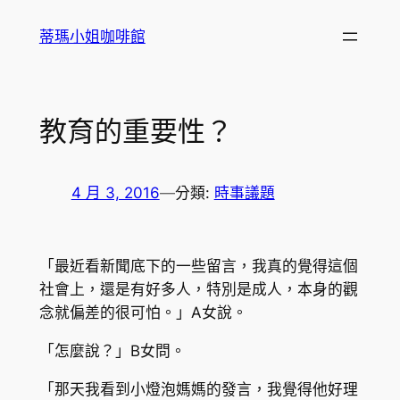
跳
蒂瑪小姐咖啡館
至
主
要
內
教育的重要性？
容
4 月 3, 2016
—
分類:
時事議題
「最近看新聞底下的一些留言，我真的覺得這個
社會上，還是有好多人，特別是成人，本身的觀
念就偏差的很可怕。」A女說。
「怎麼說？」B女問。
「那天我看到小燈泡媽媽的發言，我覺得他好理