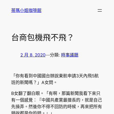
跳
蒂瑪小姐咖啡館
至
主
要
內
台商包機飛不飛？
容
2 月 8, 2020
—
分類:
時事議題
「你有看到中國國台辦說東航申請3天內飛5航
班的新聞嗎？」A女問。
B女翻了翻白眼。「有啊，那篇新聞我看下來只
有一個感覺：『中國共產黨最擅長的，就是自己
先操弄。然後你不得不回防的時候，再來把所有
鍋說都是你的錯。』」