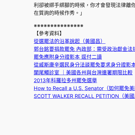
利卻被綁手綁腳的時候，你才會發現法律離
在質詢的時候作秀。」
※※※※※※※※※※※※※※※
【參考資料】
從選罷法的沿革說起（黃國昌）
郭台銘要捐款罷免 內政部：需受政治獻金法
罷免應附身分證影本 逕付二讀
從威斯康辛選民身分法談罷免要求身分證影
闌尾觸診室 ｜美國各州與台灣連署期限比較
2013年科羅拉多州罷免選舉
How to Recall a U.S. Senator（如何
SCOTT WALKER RECALL PETITI