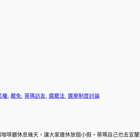
民權
, 
罷免
, 
蒂瑪訪友
, 
選罷法
, 
選舉制度討論
讓咖啡廳休息幾天，讓大家連休放個小假。蒂瑪自己也去宜蘭