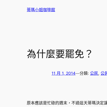
跳
蒂瑪小姐咖啡館
至
主
要
內
容
為什麼要罷免？
11 月 1, 2014
—
分類:
公民
, 
公
原本應該是忙碌的週末，不過這天蒂瑪決定