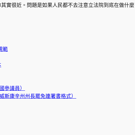
你其實很近。問題是如果人民都不去注意立法院到底在做什麼
規範
本
罷免美國參議員）
ON（美國威斯康辛州州長罷免連署書格式）