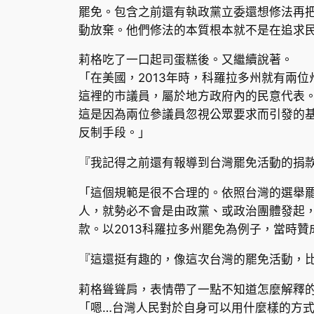
罷免。包含之前還有執政黨立委還想修法再
動放棄。他們修法的本質根本就不是在追求
莉格吃了一口起司蛋糕後。又繼續說著。
「在美國，2013年時，科羅拉多州就有兩
這裡的市議員，屬於地方政府內的民意代表
這是因為兩位參議員忽視公眾要求而引發的
反制手段。」
『我記得之前還有報導到台灣罷免活動的捐
「這個規範是很不合理的。依照台灣的選舉
人，就勢必不會是由政黨、或政治團體發起
款。以2013科羅拉多州罷免為例子，當時
『這還挺有趣的，像這次台灣的罷免活動，
莉格聳聳肩，表情帶了一點不知道怎麼解釋
「嗯…台灣人民對於自身可以用什麼樣的方