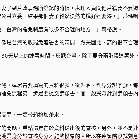
，妻子到戶政事務所登記的時候，處理人員問他戶籍要不要遷
罷免某立委，結果那個妻子毅然決然的說好她要遷。』蒂瑪喝
免，台灣的罷免制度有很多不合理的地方。」莉格說。
，像是台灣的收罷免連署書的時間，跟美國比，高的很不合理
有60天以上的連署時間。反觀台灣，除了要分兩階段連署外
台灣，連署書要填寫的資料很多，從姓名、到身分證字號，都
的罷免流程第一步是要提交請願書，而一般民眾針對請願書內
瑪反問，一邊替莉格加茶水。
書的問題，重點還是在於資料送出後的查核。另外，並不是連
要攜帶身分證查核身分才能夠投票的。所以在連署階段就刻意