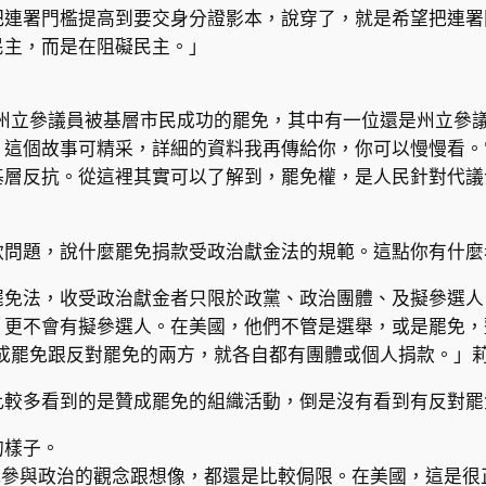
把連署門檻提高到要交身分證影本，說穿了，就是希望把連署
民主，而是在阻礙民主。」
位州立參議員被基層市民成功的罷免，其中有一位還是州立參
。這個故事可精采，詳細的資料我再傳給你，你可以慢慢看。
基層反抗。從這裡其實可以了解到，罷免權，是人民針對代議
款問題，說什麼罷免捐款受政治獻金法的規範。這點你有什麼
罷免法，收受政治獻金者只限於政黨、政治團體、及擬參選人
，更不會有擬參選人。在美國，他們不管是選舉，或是罷免，
贊成罷免跟反對罷免的兩方，就各自都有團體或個人捐款。」
比較多看到的是贊成罷免的組織活動，倒是沒有看到有反對罷
的樣子。
式參與政治的觀念跟想像，都還是比較侷限。在美國，這是很