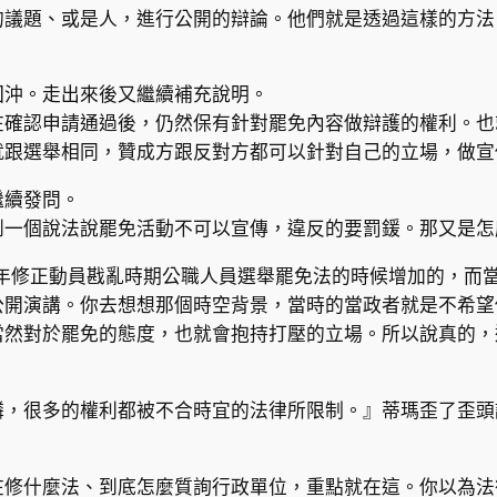
的議題、或是人，進行公開的辯論。他們就是透過這樣的方法
回沖。走出來後又繼續補充說明。
在確認申請通過後，仍然保有針對罷免內容做辯護的權利。也
就跟選舉相同，贊成方跟反對方都可以針對自己的立場，做宣
繼續發問。
到一個說法說罷免活動不可以宣傳，違反的要罰鍰。那又是怎
3年修正動員戡亂時期公職人員選舉罷免法的時候增加的，而
公開演講。你去想想那個時空背景，當時的當政者就是不希望
當然對於罷免的態度，也就會抱持打壓的立場。所以說真的，
憐，很多的權利都被不合時宜的法律所限制。』蒂瑪歪了歪頭
在修什麼法、到底怎麼質詢行政單位，重點就在這。你以為法