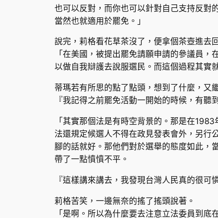
也可以反對，而你也可以針對自己支持反對
當然也就適用於罷免。」
說完，莉格看花草茶沒了，便拿個茶壺進去
「在美國，被提出罷免請願申請的參議員，
以做自我辯護去說服選民。而這個過程其實
蒂瑪若有所思的點了點頭，想到了什麼，又
『我記得之前罷免活動一開始的時候，有聽
「其實那個法是有時空背景的。那是在198
法還規定候選人不得在政見發表會外，另行
腳的話就好。那他們對於選舉的態度如此，
帶了一點憤憤不平。
『這樣講來講去，我發現台灣人民真的很可
莉格苦笑，一邊無奈的搖了搖頭說著。
「是啊。所以為什麼要去注意立法委員到底