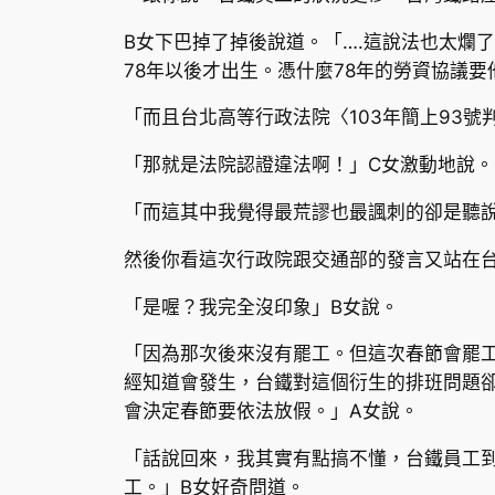
B女下巴掉了掉後說道。「….這說法也太爛
78年以後才出生。憑什麼78年的勞資協議
「而且台北高等行政法院〈103年簡上93
「那就是法院認證違法啊！」C女激動地說。
「而這其中我覺得最荒謬也最諷刺的卻是聽
然後你看這次行政院跟交通部的發言又站在
「是喔？我完全沒印象」B女說。
「因為那次後來沒有罷工。但這次春節會罷
經知道會發生，台鐵對這個衍生的排班問題
會決定春節要依法放假。」A女說。
「話說回來，我其實有點搞不懂，台鐵員工
工。」B女好奇問道。