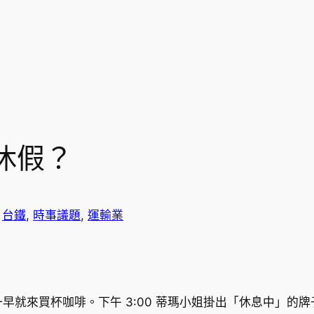
休假？
 
台鐵
, 
時事議題
, 
運輸業
早就來買杯咖啡。下午 3:00 蒂瑪小姐掛出「休息中」的