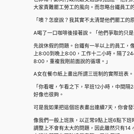
大家責難罷工勞工的風向。而忽略台鐵員工
「噢？怎麼說？我其實不太清楚他們罷工的
A喝了一口咖啡後接著說。「他們爭取的只
先說休假的問題。台鐵有一半以上的員工，像
上8:00到晚上8:00，工作十二小時。隔了
8:00，重複我剛前面說的循環。」
A女在餐巾紙上畫出所謂三班制的實際班表。
「你看喔，乍看之下，早班12小時，中間隔2
好像也很夠。
可是我如果把這個班表畫出連續7天，你會發
像我們一般上班族，以正常9點上班6點下班
調整上不會有太大的問題，因此雖然只有14