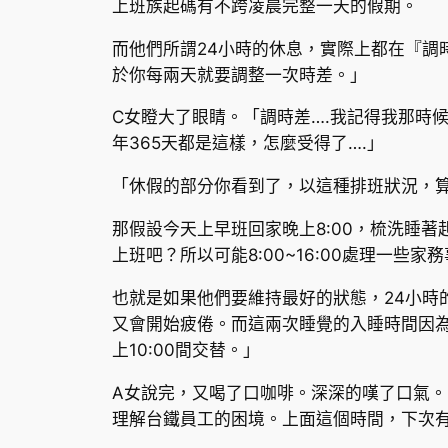
上班族起碼有不跨凌晨完整一天的假期。
而他們所謂24小時的休息，實際上都在『調
於你每兩天就要調整一次時差。」
C女瞪大了眼睛。「調時差….我記得我那時
年365天都是這樣，怎麼受得了….」
「休假的部分你看到了，以這種排班狀況，算通
那假設今天上早班回家晚上8:00，梳洗睡著
上班吧？所以可能8:00~16:00處理一些
也就是如果他們要維持最好的狀態，24小
又會開始疲倦。而這兩次睡覺的入睡時間因為
上10:00間交替。」
A女說完，又喝了口咖啡。深深的嘆了口氣
理解台鐵員工的困境。上面這個時間，下次