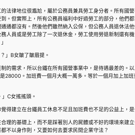
工的法律地位很尷尬，屬於公務員兼具勞工身分者。所有國營
受到。但實際上，所有公務員福利中好過勞工的部分，他們都
們通通都沒有。然後他們雖然納入公保，但公務人員退休法他
公務人員或是勞工除了一次退休金，勞工使用勞退新制還有機
。」
？」B女皺了皺眉提。
班制的需求，所以台鐵在所有國營事業中，是待遇最差的。以
本薪是28000。加班費一個月大概一萬多。等於一個月加上
。」C女搖搖頭。
你覺得建立在台鐵員工休息不足且加班費也不足的公益上，是
在合理的基礎上，而不是踩著別人的屍體或不好的環境來建立
業都不以身作則，又要如何去要求民間企業守法？