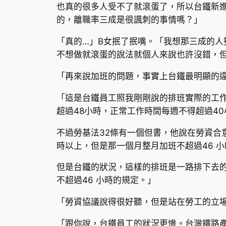
也真的很多人受不了就滾蛋了，所以台鐵新
的，離職率三成是很諷刺的事情嗎？」
「真的…」B女抿了抿嘴。「我想那三成的
不想做就滾蛋的說法就個人來說也許沒錯，
「再來說加班的問題，事實上台鐵最明顯的
「這是台鐵員工照我剛剛說的排班實際的工作
超過48小時，正常工作時間每週不得超過4
不過勞基法32條有一個但書，他說在勞資合
時以上，但是那一個月整月加班不超過46 
但是台鐵的狀況，這樣的排班是一路排下去的
不超過46 小時的規定。」
「勞資協議說得很好聽，但是站在勞工的立
「跟你說，台鐵員工的狀況更慘。台灣鐵路產