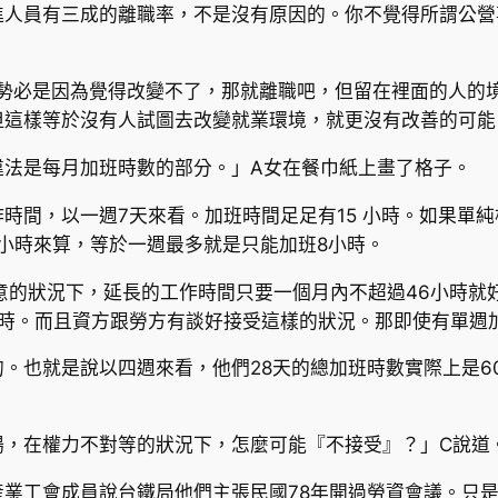
進人員有三成的離職率，不是沒有原因的。你不覺得所謂公營
人勢必是因為覺得改變不了，那就離職吧，但留在裡面的人的
但這樣等於沒有人試圖去改變就業環境，就更沒有改善的可能
違法是每月加班時數的部分。」A女在餐巾紙上畫了格子。
時間，以一週7天來看。加班時間足足有15 小時。如果單純
0小時來算，等於一週最多就是只能加班8小時。
意的狀況下，延長的工作時間只要一個月內不超過46小時就
小時。而且資方跟勞方有談好接受這樣的狀況。那即使有單週
。也就是說以四週來看，他們28天的總加班時數實際上是6
場，在權力不對等的狀況下，怎麼可能『不接受』？」C說道
業工會成員說台鐵局他們主張民國78年開過勞資會議。只是