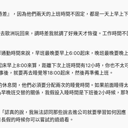
時差』，因為他們兩天的上班時間不固定，都是一天上早上下
候去歐洲玩回來，調時差我就調了好幾天才恢復。工作時間不
勤時間來說，早班最晚要早上6:00起床，晚班最晚要晚上6
起床早上8:00來算，距離下次上班時間有12小時，你也不太可
家務事後，就要再去睡覺等18:00起床，然後再準備上班。
時的休息間，他們必須要分配兩次的睡覺時間。如果前面睡得
早晚班交替的關係，我假設入睡時間是下班後2小時候，那等於
。「認真的說，我無法認同那些說去進公司就要學習如何因應
有長假的時候你可以嘗試的過過看。