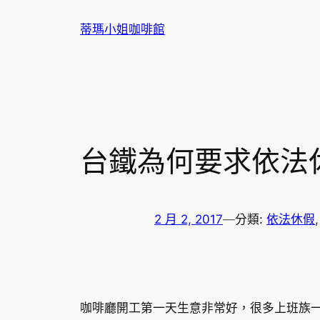
跳
蒂瑪小姐咖啡館
至
主
要
內
容
台鐵為何要求依法
2 月 2, 2017
—
分類:
依法休假
,
咖啡廳開工第一天生意非常好，很多上班族一