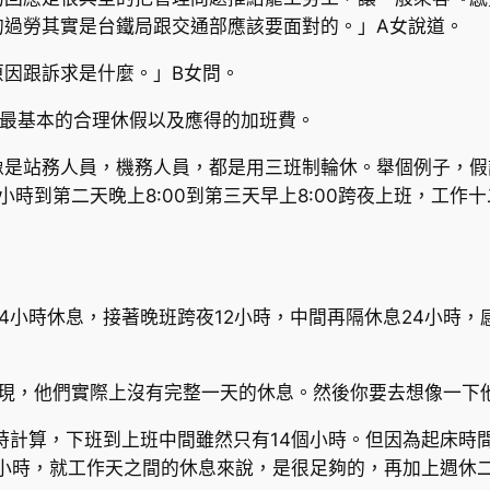
的過勞其實是台鐵局跟交通部應該要面對的。」A女說道。
原因跟訴求是什麼。」B女問。
是最基本的合理休假以及應得的加班費。
是站務人員，機務人員，都是用三班制輪休。舉個例子，假設
24小時到第二天晚上8:00到第三天早上8:00跨夜上班，工
4小時休息，接著晚班跨夜12小時，中間再隔休息24小時，
現，他們實際上沒有完整一天的休息。然後你要去想像一下他
時計算，下班到上班中間雖然只有14個小時。但因為起床時
 小時，就工作天之間的休息來說，是很足夠的，再加上週休