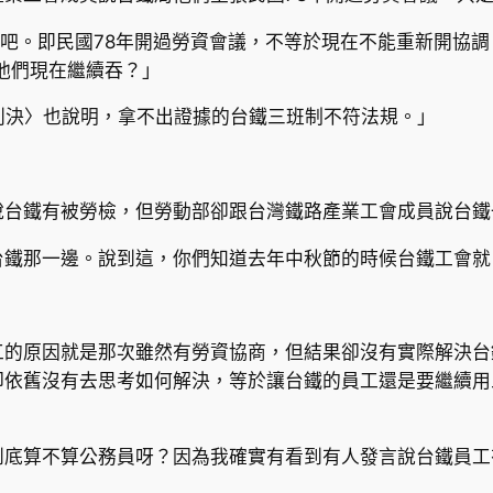
了吧。即民國78年開過勞資會議，不等於現在不能重新開協
要他們現在繼續吞？」
號判決〉也說明，拿不出證據的台鐵三班制不符法規。」
說台鐵有被勞檢，但勞動部卻跟台灣鐵路產業工會成員說台鐵
台鐵那一邊。說到這，你們知道去年中秋節的時候台鐵工會就
工的原因就是那次雖然有勞資協商，但結果卻沒有實際解決台
卻依舊沒有去思考如何解決，等於讓台鐵的員工還是要繼續用
到底算不算公務員呀？因為我確實有看到有人發言說台鐵員工