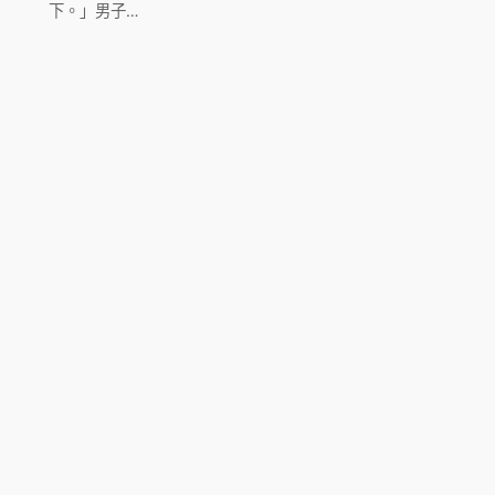
下。」男子…
韓國美妝
韓國醫美保養品牌