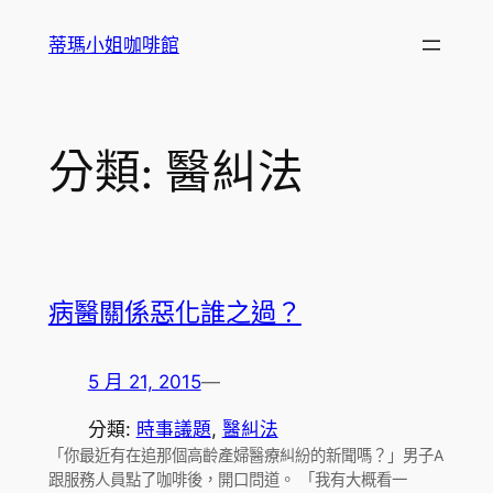
跳
蒂瑪小姐咖啡館
至
主
要
內
分類:
醫糾法
容
病醫關係惡化誰之過？
5 月 21, 2015
—
分類:
時事議題
, 
醫糾法
「你最近有在追那個高齡產婦醫療糾紛的新聞嗎？」男子A
跟服務人員點了咖啡後，開口問道。 「我有大概看一