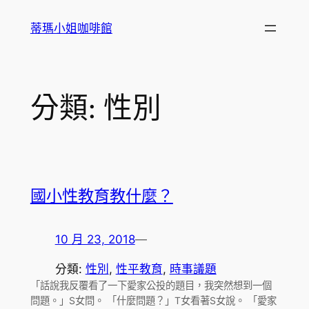
跳
蒂瑪小姐咖啡館
至
主
要
內
分類:
性別
容
國小性教育教什麼？
10 月 23, 2018
—
分類:
性別
, 
性平教育
, 
時事議題
「話說我反覆看了一下愛家公投的題目，我突然想到一個
問題。」S女問。 「什麼問題？」T女看著S女說。 「愛家