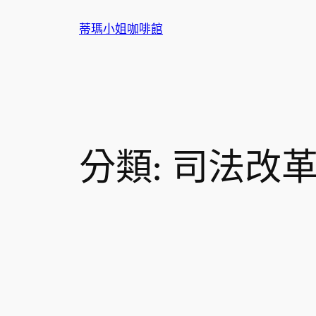
跳
蒂瑪小姐咖啡館
至
主
要
內
容
分類:
司法改