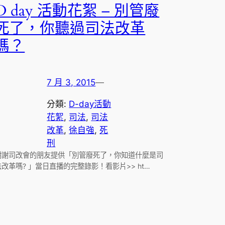
D day 活動花絮 – 別管廢
死了，你聽過司法改革
嗎？
7 月 3, 2015
—
分類:
D-day活動
花絮
, 
司法
, 
司法
改革
, 
徐自強
, 
死
刑
謝謝司改會的朋友提供「別管廢死了，你知道什麼是司
法改革嗎? 」當日直播的完整錄影！看影片>> ht…