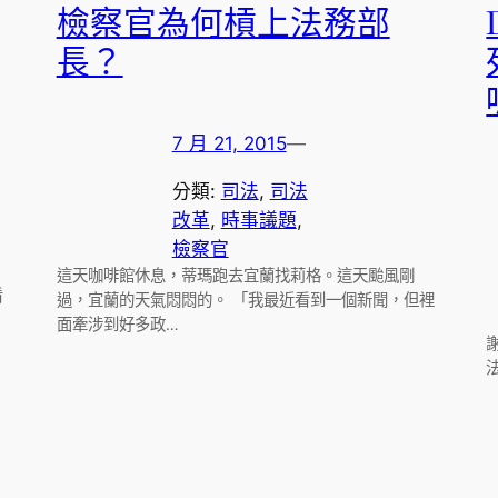
檢察官為何槓上法務部
長？
7 月 21, 2015
—
分類:
司法
, 
司法
改革
, 
時事議題
, 
檢察官
這天咖啡館休息，蒂瑪跑去宜蘭找莉格。這天颱風剛
看
過，宜蘭的天氣悶悶的。 「我最近看到一個新聞，但裡
面牽涉到好多政…