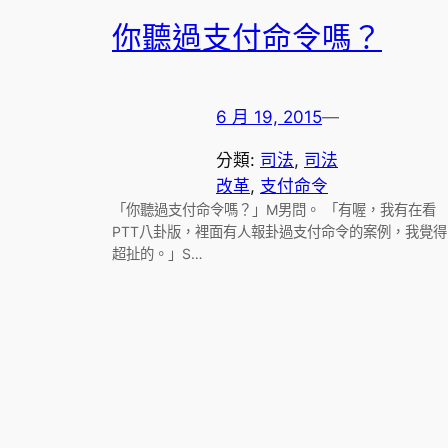
你聽過支付命令嗎？
6 月 19, 2015
—
分類:
司法
, 
司法
改革
, 
支付命令
「你聽過支付命令嗎？」M男問。 「有喔，我有在看
PTT八卦版，裡面有人報卦過支付命令的案例，我覺得
超扯的。」S…