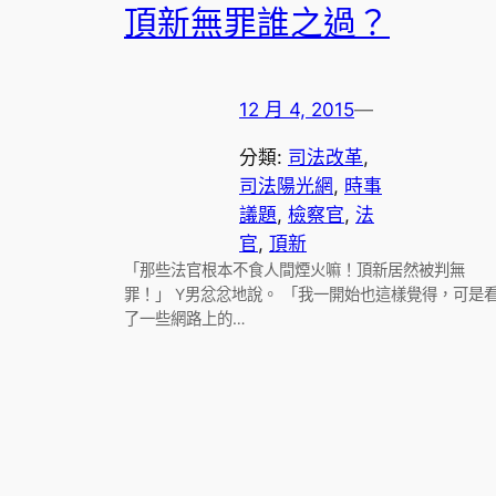
頂新無罪誰之過？
12 月 4, 2015
—
分類:
司法改革
, 
司法陽光網
, 
時事
議題
, 
檢察官
, 
法
官
, 
頂新
「那些法官根本不食人間煙火嘛！頂新居然被判無
罪！」 Y男忿忿地說。 「我一開始也這樣覺得，可是
了一些網路上的…