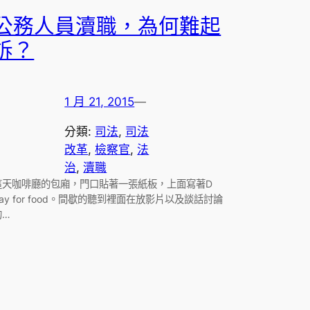
公務人員瀆職，為何難起
訴？
1 月 21, 2015
—
分類:
司法
, 
司法
改革
, 
檢察官
, 
法
治
, 
瀆職
這天咖啡廳的包廂，門口貼著一張紙板，上面寫著D
day for food。間歇的聽到裡面在放影片以及談話討論
的…