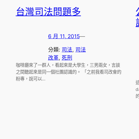
台灣司法問題多
6 月 11, 2015
—
分類:
司法
, 
司法
改革
, 
死刑
咖啡廳來了一群人，看起來是大學生，三男兩女，言談
之間聽起來是同一個社團認識的。 「之前我看司改會的
粉專，說可以…